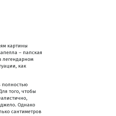
лям картины
капелла – папская
в легендарном
туации, как
os полностью
ля того, чтобы
еалистично,
нджело. Однако
олько сантиметров