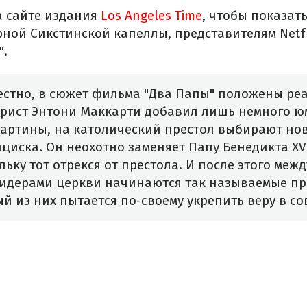
а сайте издания
Los Angeles Time
, чтобы показат
рной Сикстинской капеллы, представителям Netf
".
естно, в сюжет фильма "Два Папы" положены ре
арист Энтони Маккарти добавил лишь немного ю
артины, на католический престол выбирают но
циска. Он неохотно заменяет Папу Бенедикта XVI
льку тот отрекся от престола. И после этого межд
идерами церкви начинаются так называемые пр
й из них пытается по-своему укрепить веру в с