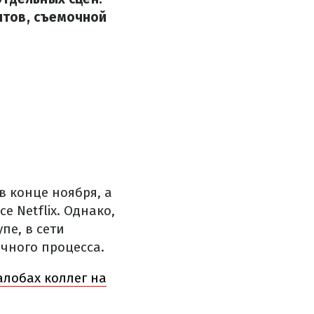
нтов, съемочной
 конце ноября, а
е Netflix. Однако,
пе, в сети
чного процесса.
алобах коллег на