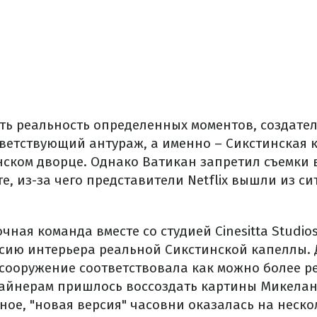
ать реальность определенных моментов, создате
ветствующий антураж, а именно – Сикстинская 
нском дворце. Однако Ватикан запретил съемки 
е, из-за чего представители Netflix вышли из си
очная команда вместе со студией Cinesitta Studi
сию интерьера реальной Сикстинской капеллы. Д
 сооружение соответствовала как можно более р
айнерам пришлось воссоздать картины Микела
ное, "новая версия" часовни оказалась на неск