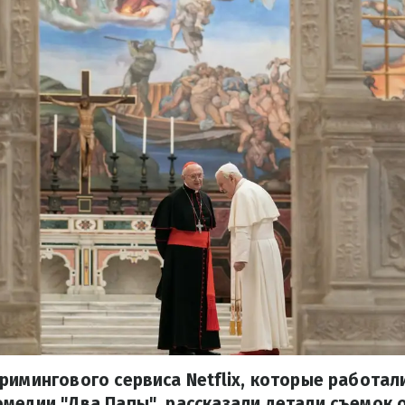
римингового сервиса Netflix, которые работал
медии "Два Папы", рассказали детали съемок 