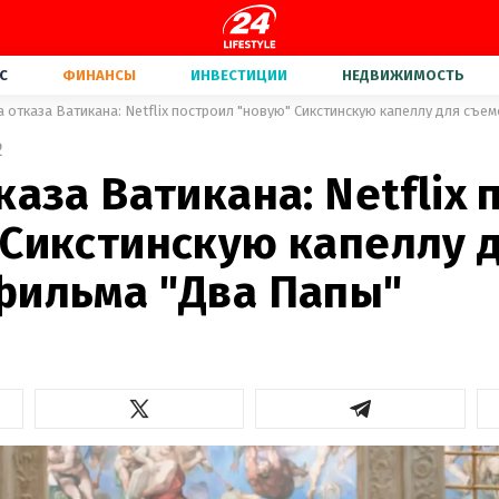
С
ФИНАНСЫ
ИНВЕСТИЦИИ
НЕДВИЖИМОСТЬ
а отказа Ватикана: Netflix построил "новую" Сикстинскую капеллу для съе
2
каза Ватикана: Netflix
 Сикстинскую капеллу 
фильма "Два Папы"