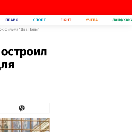
ПРАВО
СПОРТ
FIGHT
УЧЕБА
ЛАЙФХАК
мок фильма "Два Папы"
 построил
для