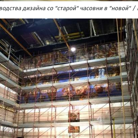
дства дизайна со "старой" часовни в "новой"​ / N