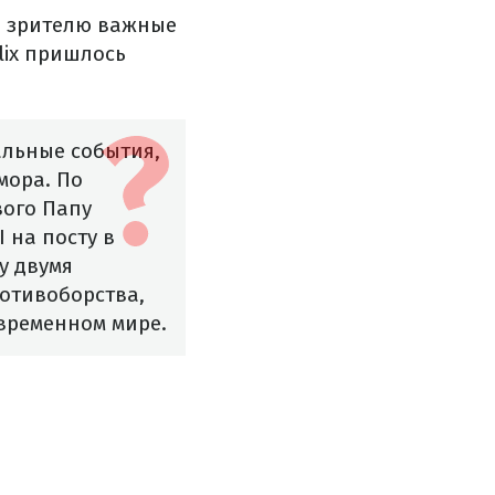
ь зрителю важные
lix пришлось
альные события,
мора. По
вого Папу
 на посту в
у двумя
отивоборства,
овременном мире.