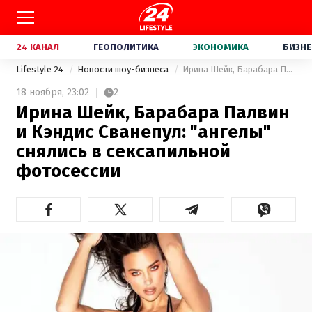
24 КАНАЛ
ГЕОПОЛИТИКА
ЭКОНОМИКА
БИЗНЕ
Lifestyle 24
Новости шоу-бизнеса
Ирина Шейк, Барабара Палвин и Кэндис Сванепул: "ангелы" снялись в сексапильной фотосессии
18 ноября,
23:02
2
Ирина Шейк, Барабара Палвин
и Кэндис Сванепул: "ангелы"
снялись в сексапильной
фотосессии