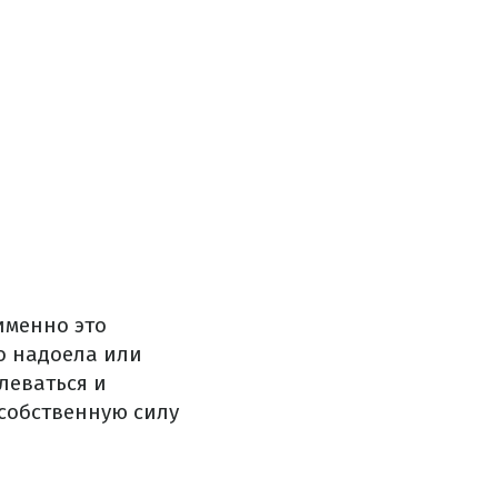
именно это
о надоела или
леваться и
 собственную силу