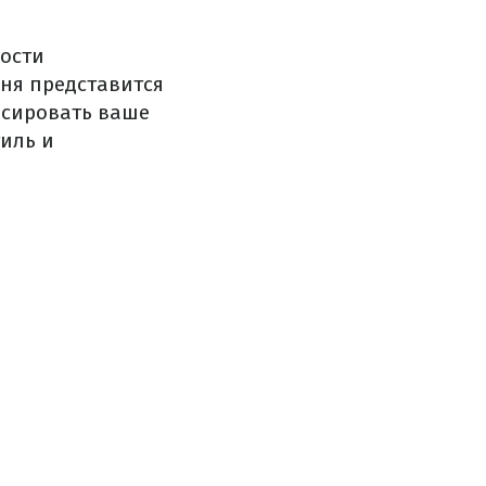
ности
ня представится
нсировать ваше
иль и