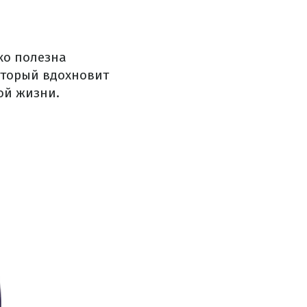
ко полезна
который вдохновит
ой жизни.