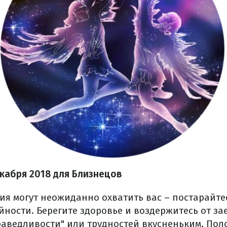
екабря 2018 для Близнецов
ия могут неожиданно охватить вас – постарайте
йности. Берегите здоровье и воздержитесь от з
аведливости" или трудностей вкусненьким. По