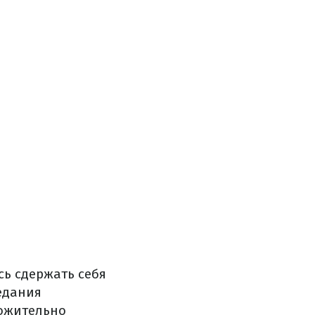
сь сдержать себя
аедания
ложительно