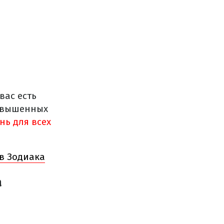
вас есть
повышенных
нь для всех
ов Зодиака
а