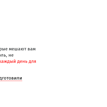
орые мешают вам
ль, не
 каждый день для
одготовили