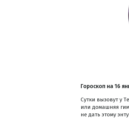
Гороскоп на 16 ян
Сутки вызовут у Т
или домашняя гим
не дать этому энт