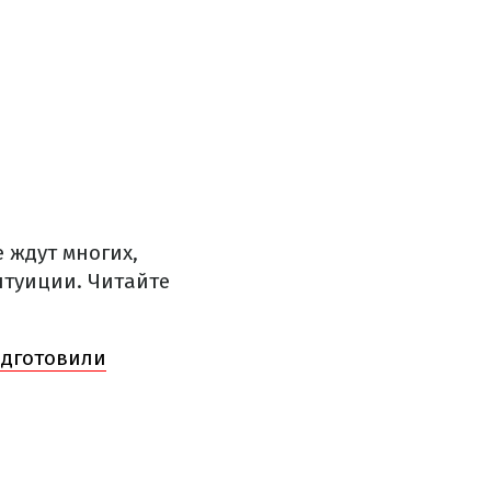
 ждут многих,
нтуиции. Читайте
одготовили