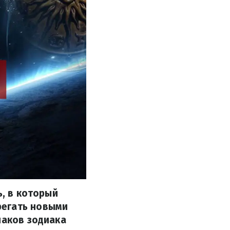
ь, в который
регать новыми
наков зодиака