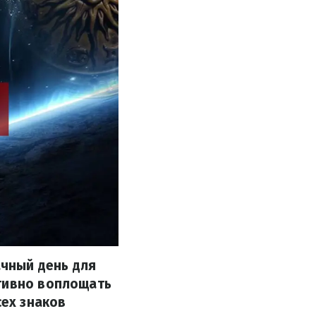
ачный день для
ктивно воплощать
сех знаков