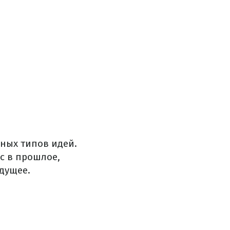
ных типов идей.
с в прошлое,
удущее.