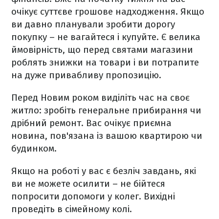
очікує суттєве грошове надходження. Якщо
ви давно планували зробити дорогу
покупку – не вагайтеся і купуйте. Є велика
ймовірність, що перед святами магазини
роблять знижки на товари і ви потрапите
на дуже привабливу пропозицію.
Перед Новим роком виділіть час на своє
житло: зробіть генеральне прибирання чи
дрібний ремонт. Вас очікує приємна
новина, пов'язана із вашою квартирою чи
будинком.
Якщо на роботі у вас є безліч завдань, які
ви не можете осилити – не бійтеся
попросити допомоги у колег. Вихідні
проведіть в сімейному колі.