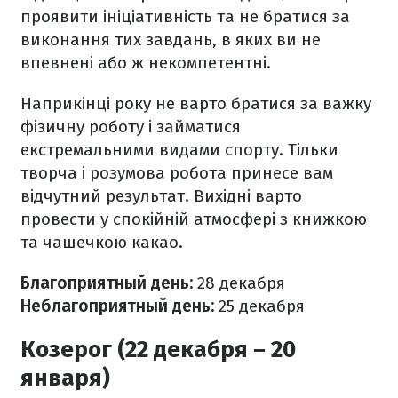
проявити ініціативність та не братися за
виконання тих завдань, в яких ви не
впевнені або ж некомпетентні.
Наприкінці року не варто братися за важку
фізичну роботу і займатися
екстремальними видами спорту. Тільки
творча і розумова робота принесе вам
відчутний результат. Вихідні варто
провести у спокійній атмосфері з книжкою
та чашечкою какао.
Благоприятный день:
28
декабря
Неблагоприятный день:
25
декабря
Козерог (22 декабря – 20
января)