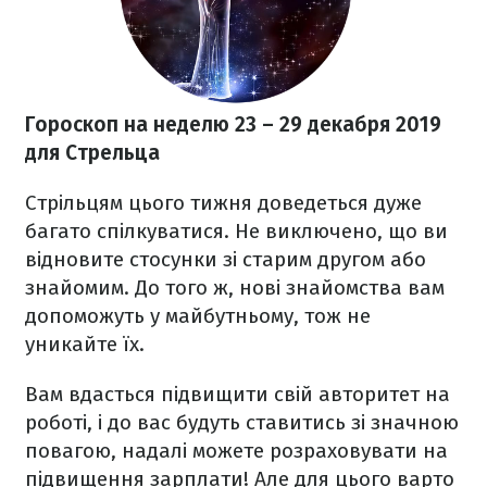
Гороскоп на неделю 23 – 29 декабря
2019
для Стрельца
Стрільцям цього тижня доведеться дуже
багато спілкуватися. Не виключено, що ви
відновите стосунки зі старим другом або
знайомим. До того ж, нові знайомства вам
допоможуть у майбутньому, тож не
уникайте їх.
Вам вдасться підвищити свій авторитет на
роботі, і до вас будуть ставитись зі значною
повагою, надалі можете розраховувати на
підвищення зарплати! Але для цього варто