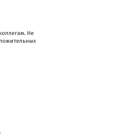
коллегам. Не
оложительных