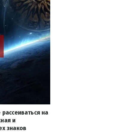
е рассеиваться на
жная и
ех знаков