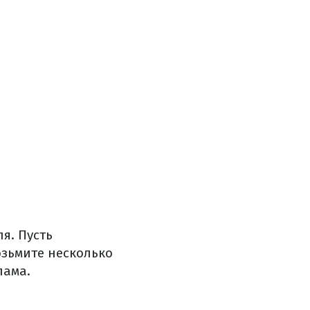
я. Пусть
озьмите несколько
лама.