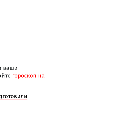
 в ваши
айте
гороскоп на
одготовили