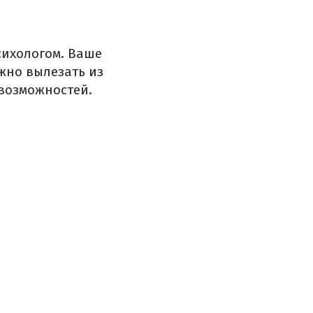
сихологом. Ваше
жно вылезать из
 возможностей.