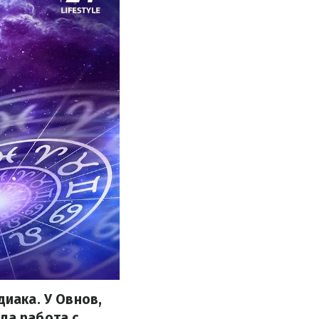
диака. У Овнов,
ла работа с