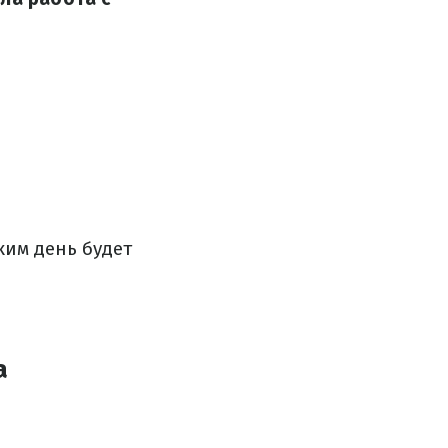
аким день будет
а