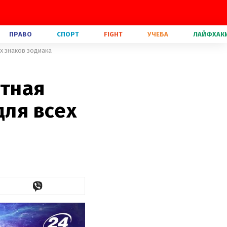
ПРАВО
СПОРТ
FIGHT
УЧЕБА
ЛАЙФХАК
ех знаков зодиака
етная
для всех