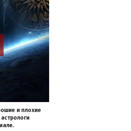
рошие и плохие
 астрологи
иале.