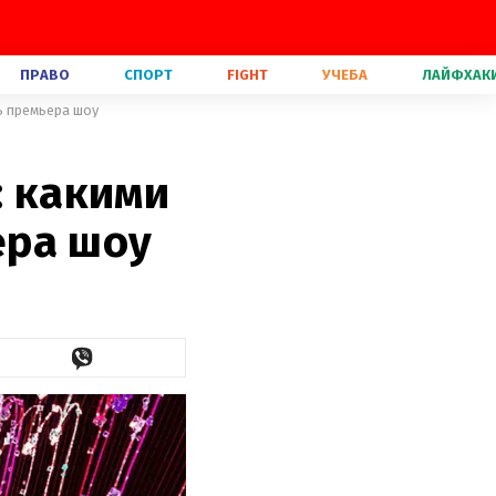
ПРАВО
СПОРТ
FIGHT
УЧЕБА
ЛАЙФХАК
ь премьера шоу
: какими
ера шоу