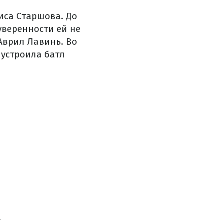
иса Старшова. До
уверенности ей не
Аврил Лавинь. Во
 устроила батл