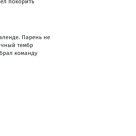
мел покорить
аленде. Парень не
ичный тембр
ыбрал команду