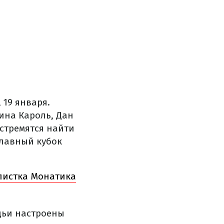
 19 января.
ина Кароль, Дан
стремятся найти
главный кубок
алистка Монатика
удьи настроены