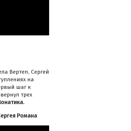
ла Вертеп. Сергей
туплениях на
ервый шаг к
вернул трех
онатика.
Сергея Романа