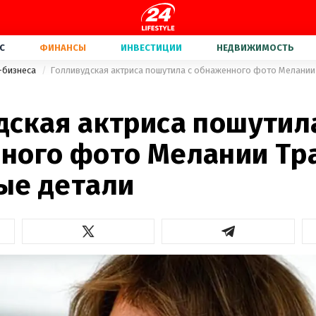
С
ФИНАНСЫ
ИНВЕСТИЦИИ
НЕДВИЖИМОСТЬ
-бизнеса
Голливудская актриса пошутила с обнаженного фото Мелании 
дская актриса пошутил
ного фото Мелании Тр
ые детали