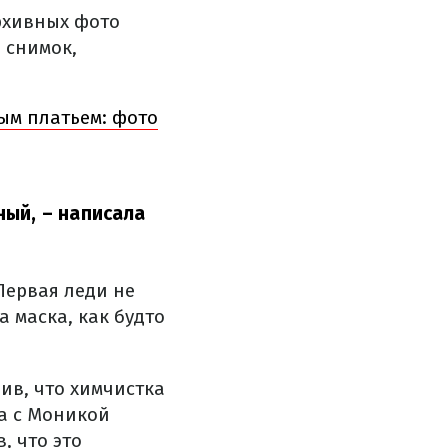
рхивных фото
 снимок,
ым платьем: фото
ный,
– написала
Первая леди не
 маска, как будто
ив, что химчистка
на с Моникой
, что это