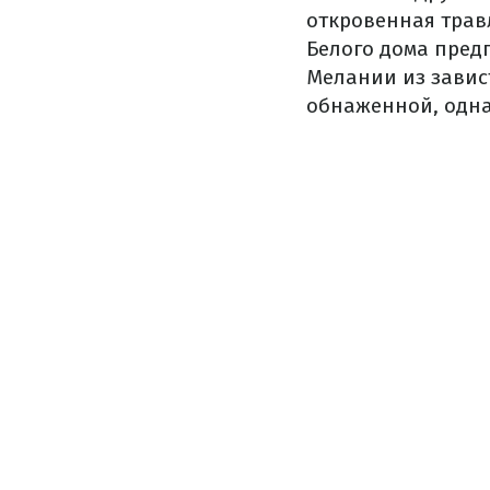
откровенная травл
Белого дома пред
Мелании из завис
обнаженной, одна