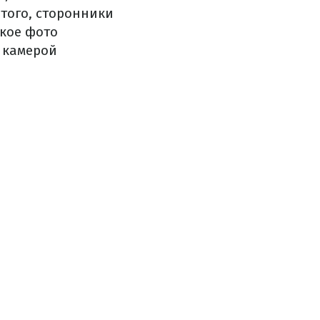
этого, сторонники
акое фото
 камерой