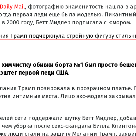
Daily Mail
, фотографию знаменитость нашла в а
огда первая леди еще была моделью. Пикантный
в 2000 году, Бетт Мидлер подписала с юмором.
ия Трамп подчеркнула стройную фигуру стильн
а химчистку обивки борта №1 был просто беше
хэштег первой леди США.
лания Трамп позировала в прозрачном платье. 
етив интимные места. Лицо экс-модели закрывала
елей сети поддержали шутку Бетт Мидлер, добав
, чем уборка после секс-скандала Билла Клинто
же люди стали на защиту Мелании Трамп, заявив