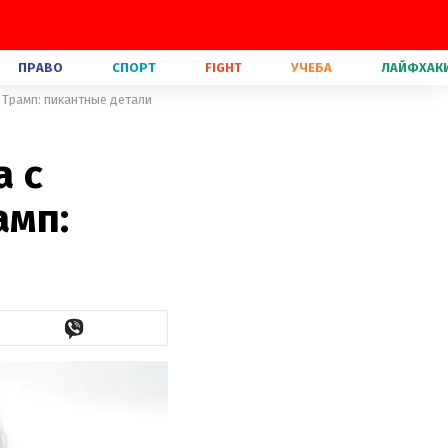
ПРАВО
СПОРТ
FIGHT
УЧЕБА
ЛАЙФХАК
Трамп: пикантные детали
а с
амп: