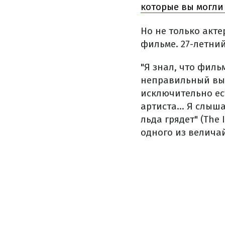
которые вы могли
Но не только акте
фильме. 27-летни
"Я знал, что филь
неправильный выб
исключительно ес
артиста... Я слыш
льда грядет" (The 
одного из велича