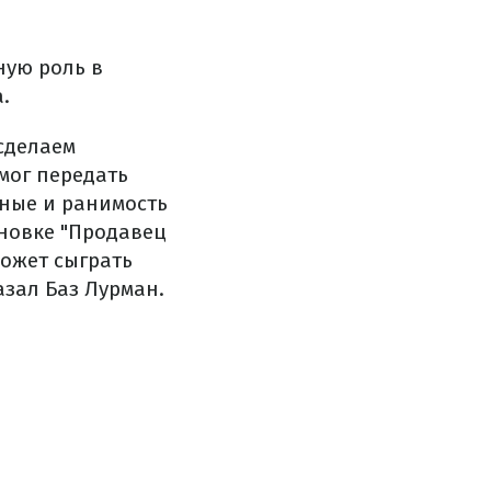
ную роль в
.
 сделаем
мог передать
ные и ранимость
ановке "Продавец
может сыграть
азал Баз Лурман.