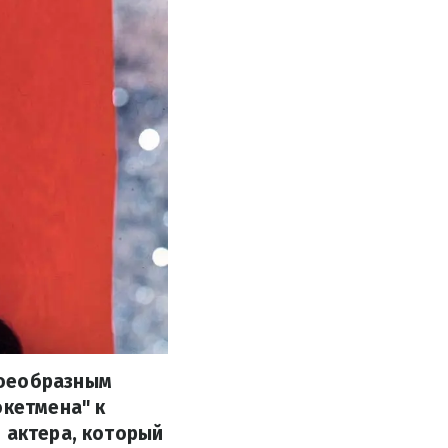
воеобразным
окетмена" к
 актера, который