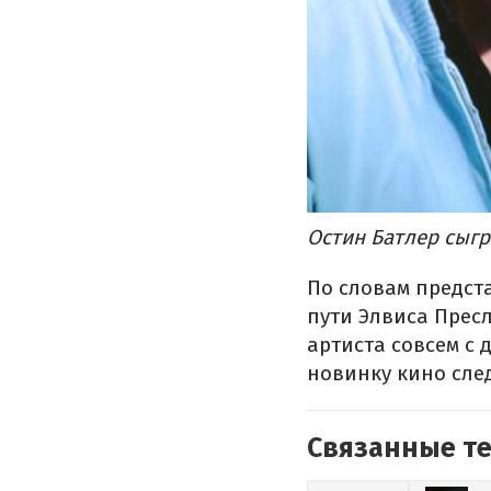
Остин Батлер сыгр
По словам предста
пути Элвиса Прес
артиста совсем с 
новинку кино след
Связанные т