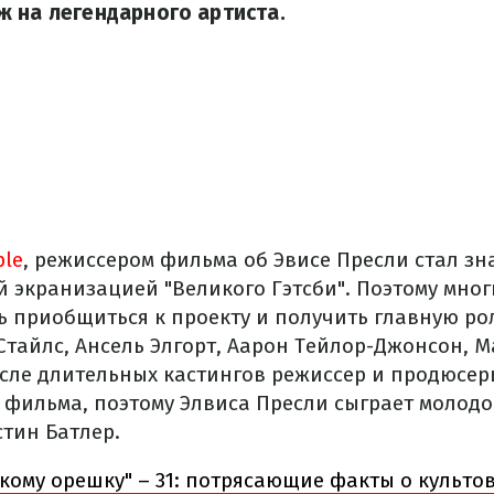
 на легендарного артиста.
ple
, режиссером фильма об Эвисе Пресли стал з
й экранизацией "Великого Гэтсби". Поэтому мног
ь приобщиться к проекту и получить главную рол
Стайлс, Ансель Элгорт, Аарон Тейлор-Джонсон, М
осле длительных кастингов режиссер и продюсе
о фильма, поэтому Элвиса Пресли сыграет молодо
тин Батлер.
кому орешку" – 31: потрясающие факты о культо