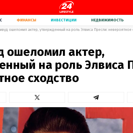
С
ФИНАНСЫ
ИНВЕСТИЦИИ
НЕДВИЖИМОСТЬ
ивуд ошеломил актер, утвержденный на роль Элвиса Пресли: невероятное
д ошеломил актер,
енный на роль Элвиса 
тное сходство