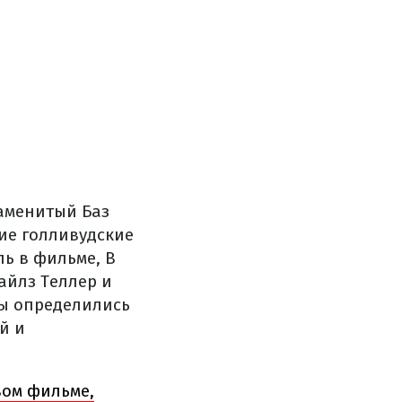
наменитый Баз
ие голливудские
ь в фильме, В
айлз Теллер и
ры определились
й и
вом фильме,