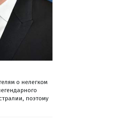
телям о нелегком
легендарного
встралии, поэтому