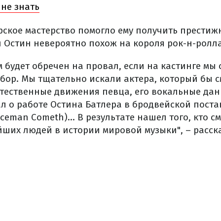
 не знать
рское мастерство помогло ему получить престиж
й Остин невероятно похож на короля рок-н-ролла
м будет обречен на провал, если на кастинге мы
ор. Мы тщательно искали актера, который бы с
тественные движения певца, его вокальные дан
ал о работе Остина Батлера в бродвейской пост
Iceman Cometh)... В результате нашел того, кто с
йших людей в истории мировой музыки", – расск