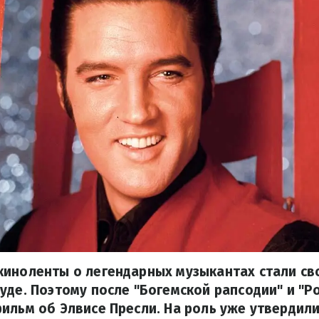
киноленты о легендарных музыкантах стали с
уде. Поэтому после "Богемской рапсодии" и "Р
ильм об Элвисе Пресли. На роль уже утвердили