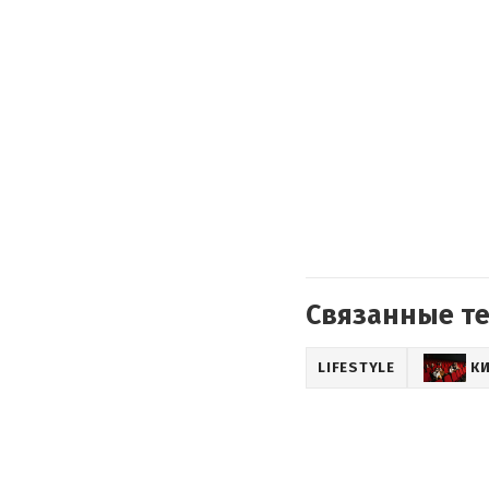
Связанные т
LIFESTYLE
К