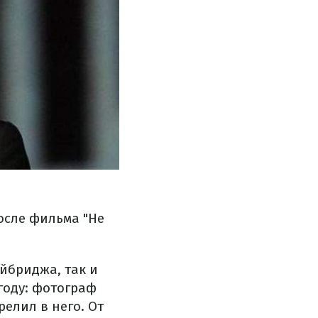
осле фильма "Не
йбриджа, так и
году: фотограф
елил в него. От