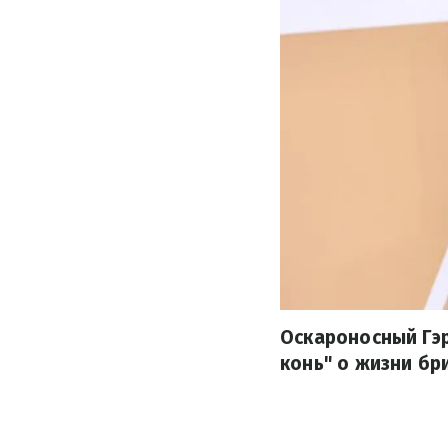
Оскароносный Гэ
конь" о жизни б