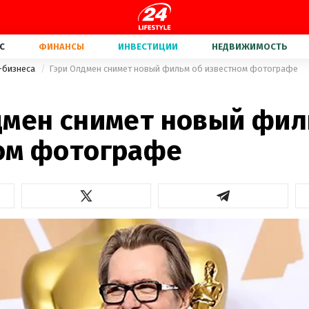
С
ФИНАНСЫ
ИНВЕСТИЦИИ
НЕДВИЖИМОСТЬ
-бизнеса
Гэри Олдмен снимет новый фильм об известном фотографе
дмен снимет новый фил
ом фотографе