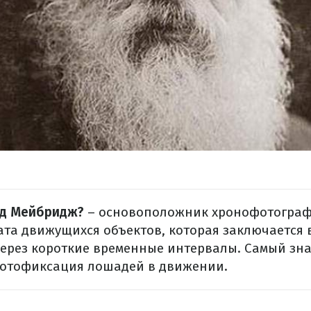
рд Мейбридж?
– основоположник хронофотограф
ата движущихся объектов, которая заключается 
через короткие временные интервалы. Самый зн
фотофиксация лошадей в движении.