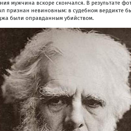
ния мужчина вскоре скончался. В результате фо
был признан невиновным: в судебном вердикте бы
джа были оправданным убийством.