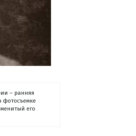
ии – ранняя
в фотосъемке
аменитый его