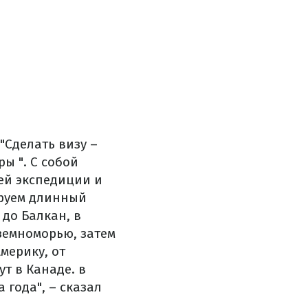
"Сделать визу –
ы ".
С собой
ей экспедиции и
руем длинный
 до Балкан, в
земноморью, затем
мерику, от
т в Канаде. в
года", – сказал