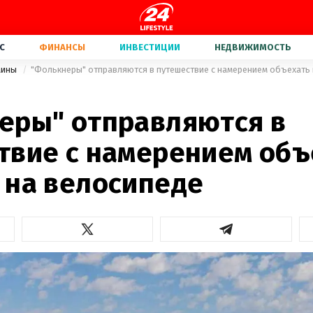
С
ФИНАНСЫ
ИНВЕСТИЦИИ
НЕДВИЖИМОСТЬ
аины
"Фолькнеры" отправляются в путешествие с намерением объехать
еры" отправляются в
твие с намерением объ
 на велосипеде