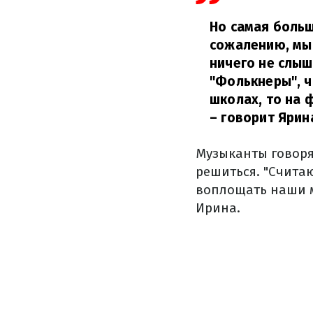
Но самая больш
сожалению, мы 
ничего не слыш
"Фолькнеры", ча
школах, то на 
– говорит Ярин
Музыканты говорят
решиться.
"Считаю
воплощать наши ме
Ирина.