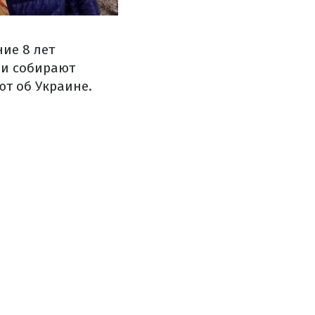
ие 8 лет
ни собирают
т об Украине.