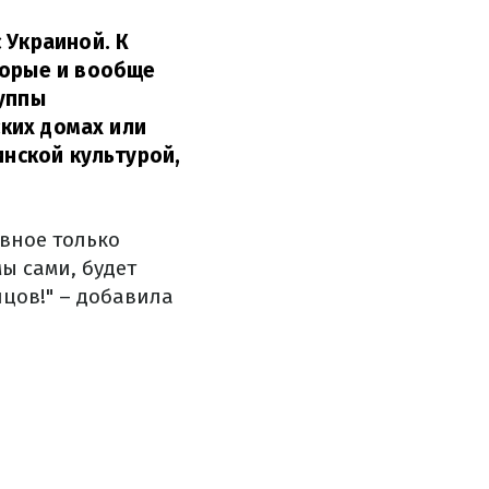
 Украиной. К
торые и вообще
руппы
ских домах или
инской культурой,
авное только
мы сами, будет
нцов!" – добавила