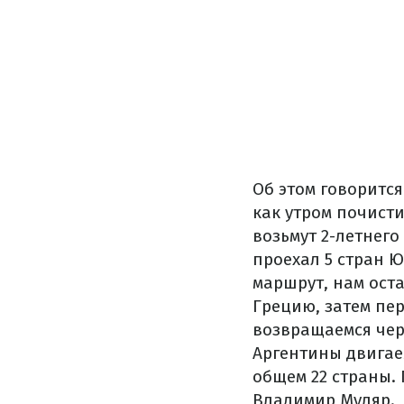
Об этом говорится
как утром почист
возьмут 2-летнег
проехал 5 стран Ю
маршрут, нам оста
Грецию, затем пе
возвращаемся чер
Аргентины двигае
общем 22 страны.
Владимир Муляр.