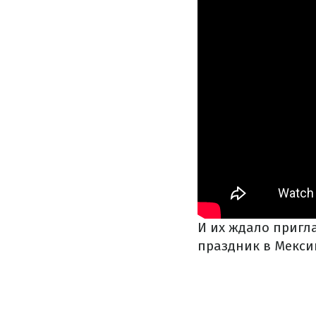
И их ждало пригл
праздник в Мексик