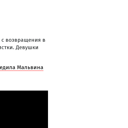
ь с возвращения в
истки. Девушки
обедила Мальвина