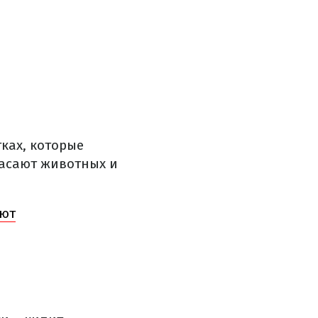
тках, которые
пасают животных и
уют