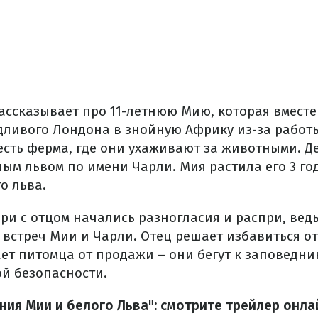
ассказывает про 11-летнюю Мию, которая вместе
дливого Лондона в знойную Африку из-за работы
 есть ферма, где они ухаживают за животными. Д
ым львом по имени Чарли. Мия растила его 3 год
о льва.
ери с отцом начались разногласия и распри, вед
встреч Мии и Чарли. Отец решает избавиться от
ает питомца от продажи – они бегут к заповедни
ой безопасности.
ия Мии и белого Льва": смотрите трейлер онла