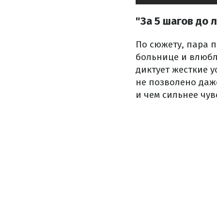
"За 5 шагов до л
По сюжету, пара 
больнице и влюбля
диктует жесткие у
не позволено даже
и чем сильнее чув