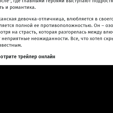
осле", где главными героями выступают подростк
ть и романтика.
канская девочка-отличница, влюбляется в своег
ляется полной ее противоположностью. Он – озо
отря на страсть, которая разгорелась между вл
 неприятные неожиданности. Все, что хотел скр
звестным.
мотрите трейлер онлайн