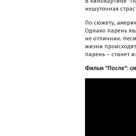
В кинокартине "П
нешуточная страс
По сюжету, амери
Однако парень яв
не отличник. Несм
жизни происходят
парень – станет и
Фильм "После": с