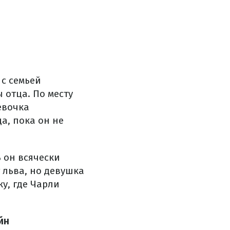
 с семьей
 отца. По месту
евочка
а, пока он не
ь он всячески
 льва, но девушка
ку, где Чарли
йн