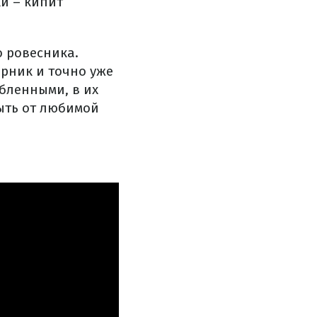
и – кипит
о ровесника.
рник и точно уже
юбленными, в их
ыть от любимой