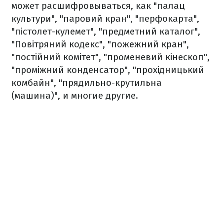
может расшифровываться, как "палац
культури", "паровий кран", "перфокарта",
"пістолет-кулемет", "предметний каталог",
"Повітряний кодекс", "пожежний кран",
"постійний комітет", "променевий кінескоп",
"проміжний конденсатор", "прохідницький
комбайн", "прядильно-крутильна
(машина)", и многие другие.