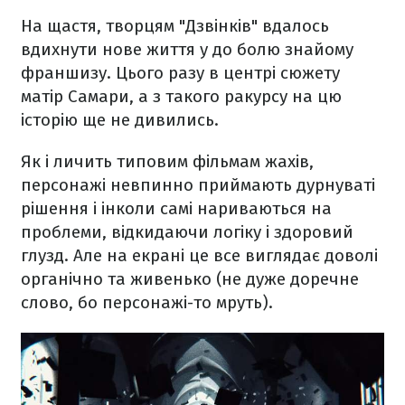
На щастя, творцям "Дзвінків" вдалось
вдихнути нове життя у до болю знайому
франшизу. Цього разу в центрі сюжету
матір Самари, а з такого ракурсу на цю
історію ще не дивились.
Як і личить типовим фільмам жахів,
персонажі невпинно приймають дурнуваті
рішення і інколи самі нариваються на
проблеми, відкидаючи логіку і здоровий
глузд. Але на екрані це все виглядає доволі
органічно та живенько (не дуже доречне
слово, бо персонажі-то мруть).