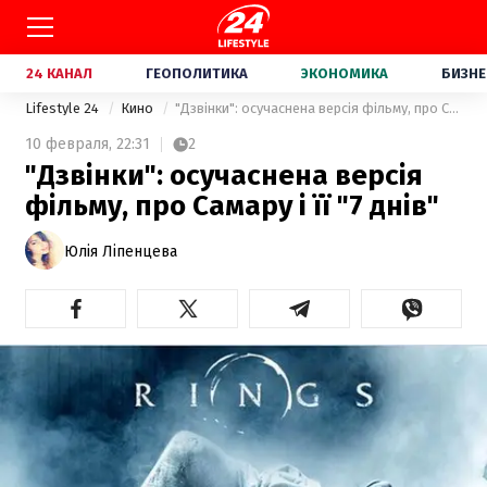
24 КАНАЛ
ГЕОПОЛИТИКА
ЭКОНОМИКА
БИЗНЕ
Lifestyle 24
Кино
"Дзвінки": осучаснена версія фільму, про Самару і її "7 днів"
10 февраля,
22:31
2
"Дзвінки": осучаснена версія
фільму, про Самару і її "7 днів"
Юлія Ліпенцева