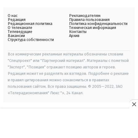
О нас
Рекламодателям
Редакция
Правила пользования
Редакционная политика
Политика конфиденциальности
О телеканале
Техническая информация
Телеведущие
Контакты
Вакансии
Архив
Структура собственности
Все коммерческие рекламные материалы обозначены словами
"Спецпроект" или "Партнерский материал". Материалы с пометкой
"Эксперт", "Позиция" отражают позицию авторов и героев.
Редакция может не разделять их взглядов. Подробнее о рекламе
и правил цитирования можно ознакомиться в правилах
пользования сайтом. Все права защищены. © 2005—2022, ЗАО
«Телерадиокомпания" Люкс "», 24 Канал.