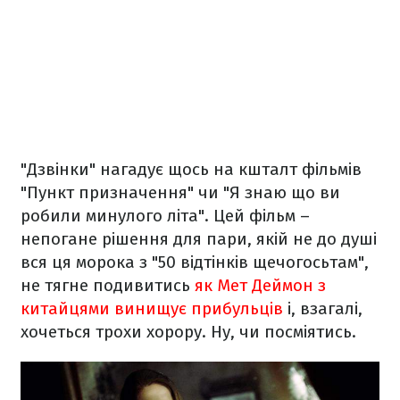
"Дзвінки" нагадує щось на кшталт фільмів
"Пункт призначення" чи "Я знаю що ви
робили минулого літа". Цей фільм –
непогане рішення для пари, якій не до душі
вся ця морока з "50 відтінків щечогосьтам",
не тягне подивитись
як Мет Деймон з
китайцями винищує прибульців
і, взагалі,
хочеться трохи хорору. Ну, чи посміятись.