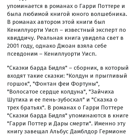
упоминается в романах о Гарри Поттере и
была любимой книгой юного волшебника.
В романах автором этой книги был
Кениллуорти Уисп – известный эксперт по
квиддичу. Реальная книга увидела свет в
2001 году, однако Джоан взяла себе
псевдоним – Кениллуорти Уисп.
"Сказки барда Бидля" – сборник, в который
входят такие сказки: "Колдун и прыгливый
горшок", "Фонтан феи Фортуны",
"Волосатое сердце колдуна", "Зайчиха
Шутиха и ее пень-зубоскал" и "Сказка о
трех братьях". В романах о Гарри Поттере
"Сказки барда Бидля" упоминаются в книге
"Гарри Поттер и Дары смерти". Именно эту
книгу завещал Альбус Дамблдор Гермионе