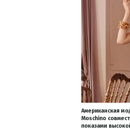
Американская мо
Moschino совмест
показами высокой