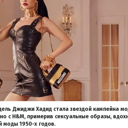
дель Джиджи Хадид стала звездой кампейна мо
но с H&M, примерив сексуальные образы, вдо
 моды 1950-х годов.