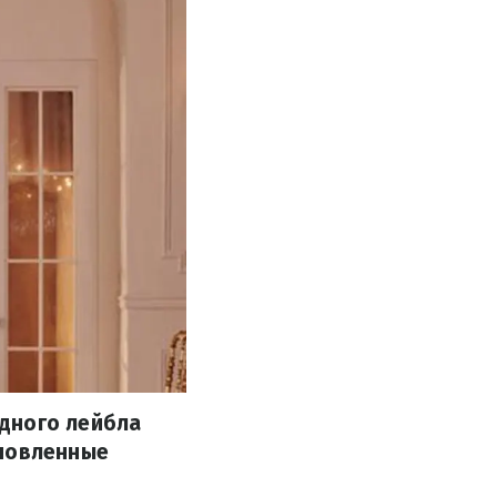
дного лейбла
хновленные