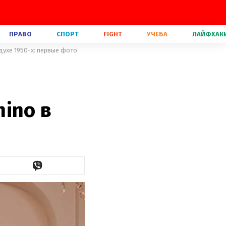
ПРАВО
СПОРТ
FIGHT
УЧЕБА
ЛАЙФХАК
духе 1950-х: первые фото
ino в