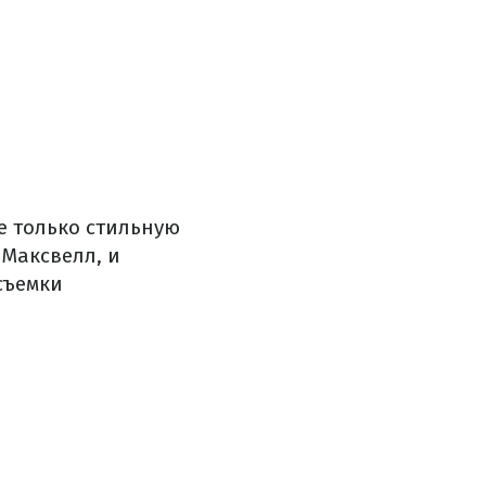
е только стильную
 Максвелл, и
съемки