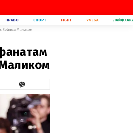
ПРАВО
СПОРТ
FIGHT
УЧЕБА
ЛАЙФХАК
 с Зейном Маликом
 фанатам
 Маликом