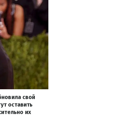
бновила свой
гут оставить
сительно их