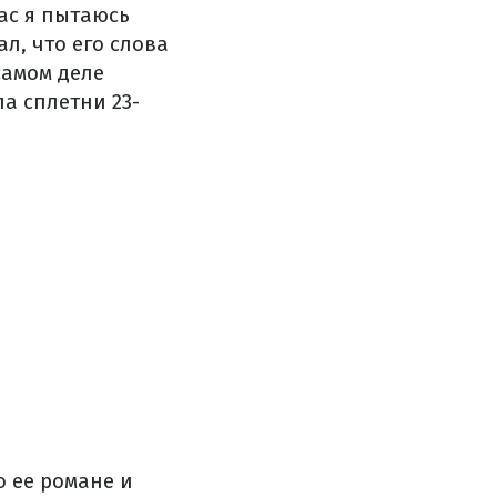
ас я пытаюсь
л, что его слова
самом деле
а сплетни 23-
о ее романе и