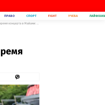
ПРАВО
СПОРТ
FIGHT
УЧЕБА
ЛАЙФХАК
Дженнифер Лопес поздравила любимого с днем рождения во время концерта в Майами: видео
время