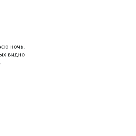
всю ночь.
рых видно
.