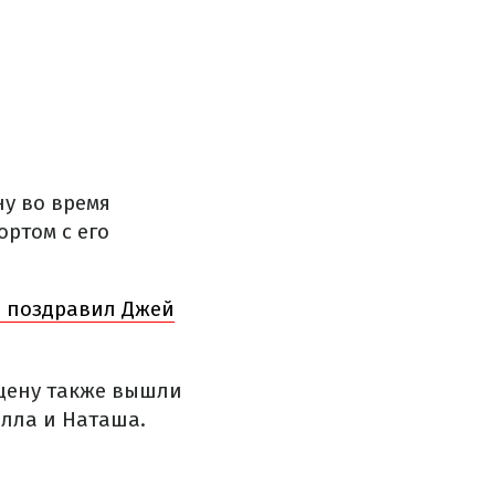
у во время
ртом с его
но поздравил Джей
сцену также вышли
Элла и Наташа.