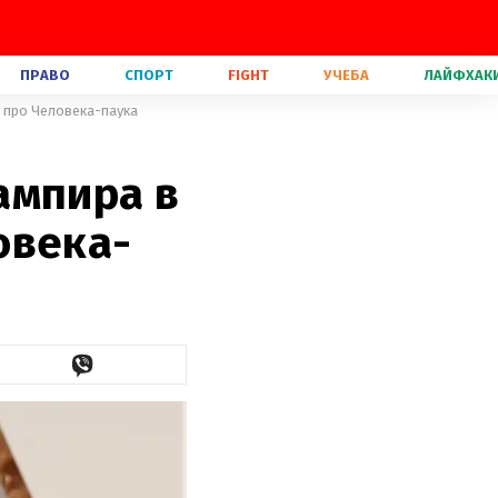
ПРАВО
СПОРТ
FIGHT
УЧЕБА
ЛАЙФХАК
 про Человека-паука
ампира в
овека-