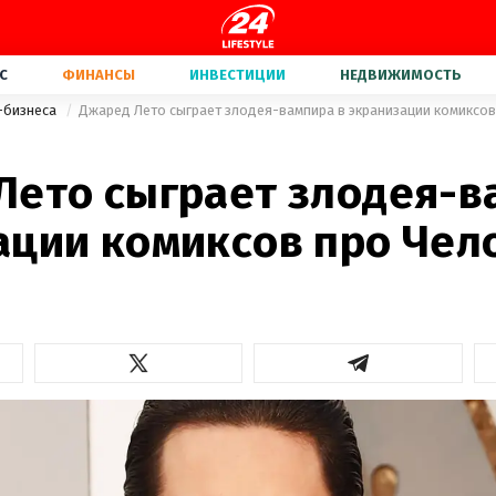
С
ФИНАНСЫ
ИНВЕСТИЦИИ
НЕДВИЖИМОСТЬ
-бизнеса
Джаред Лето сыграет злодея-вампира в экранизации комиксов
Лето сыграет злодея-в
ации комиксов про Чел