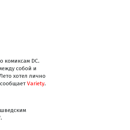
о комиксам DC.
ежду собой и
Лето хотел лично
м сообщает
Variety
.
 шведским
.