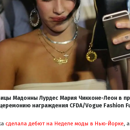
вицы Мадонны Лурдес Мария Чикконе-Леон в п
церемонию награждения CFDA/Vogue Fashion Fu
ка
сделала дебют на Неделе моды в Нью-Йорке
, 