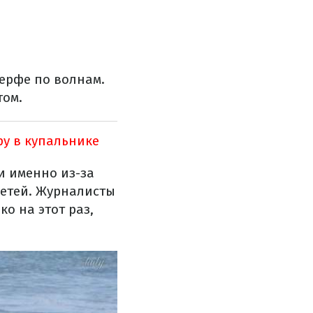
серфе по волнам.
том.
ру в купальнике
и именно из-за
 детей. Журналисты
о на этот раз,