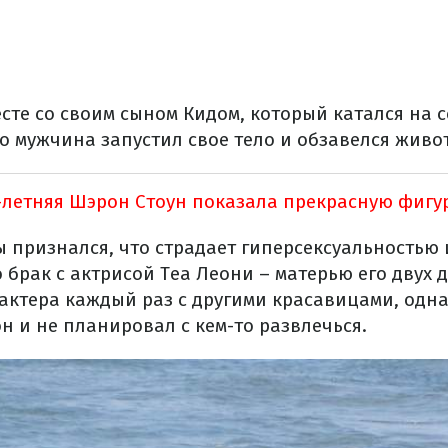
сте со своим сыном Кидом, который катался на 
о мужчина запустил свое тело и обзавелся живо
-летняя Шэрон Стоун показала прекрасную фигу
 признался, что страдает гиперсексуальностью 
о брак с актрисой Теа Леони – матерью его двух
ктера каждый раз с другими красавицами, однак
 он и не планировал с кем-то развлечься.