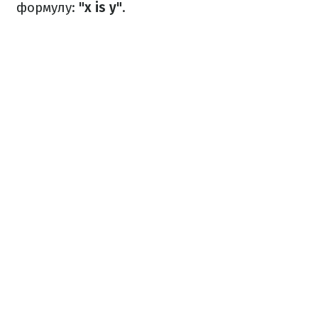
формулу:
"x is y"
.