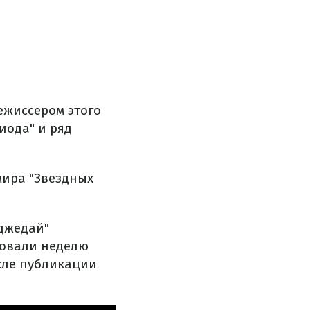
ежиссером этого
иода" и ряд
мира "Звездных
 джедай"
ковали неделю
сле публикации