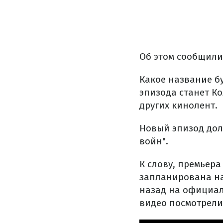
Об этом сообщил
Какое название бу
эпизода станет К
других кинолент.
Новый эпизод дол
войн".
К слову, премьер
запланирована на
назад на официал
видео посмотрели