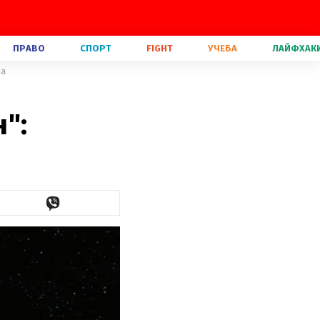
ПРАВО
СПОРТ
FIGHT
УЧЕБА
ЛАЙФХАК
да
":