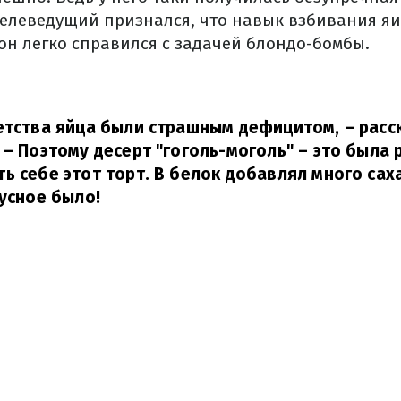
телеведущий признался, что навык взбивания яи
 он легко справился с задачей блондо-бомбы.
етства яйца были страшным дефицитом, – расс
 – Поэтому десерт "гоголь-моголь" – это была 
ь себе этот торт. В белок добавлял много саха
кусное было!