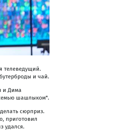
я телеведущий.
 бутерброды и чай.
я и Дима
 семью шашлыком".
сделать сюрприз.
ю, приготовил
з удался.