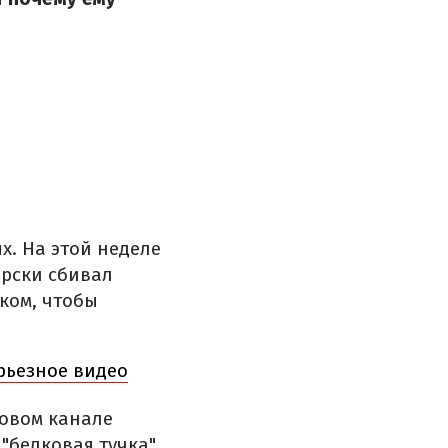
х. На этой неделе
ерски сбивал
ком, чтобы
рьезное видео
Новом канале
"белковая тучка".