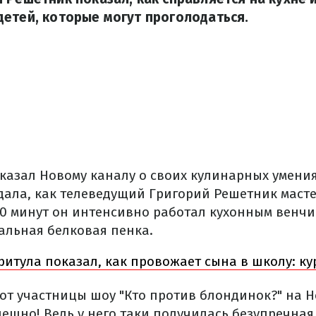
етей, которые могут проголодаться.
казал Новому каналу о своих кулинарных умения
дала, как телеведущий Григорий Решетник маст
 10 минут он интенсивно работал кухонным венчи
альная белковая пенка.
ритула показал, как провожает сына в школу: ку
 от участницы шоу "Кто против блондинок?" на 
шно! Ведь у него таки получилась безупречная 