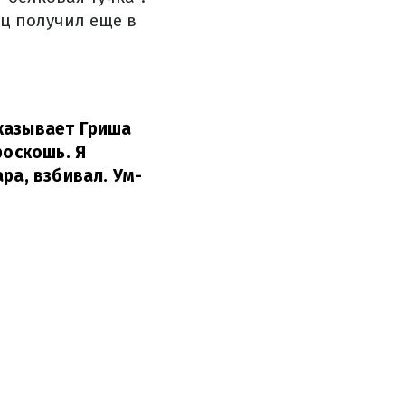
ц получил еще в
казывает Гриша
роскошь. Я
ра, взбивал. Ум-