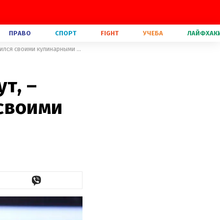
ПРАВО
СПОРТ
FIGHT
УЧЕБА
ЛАЙФХАК
Дети голодными со мной не будут, – Григорий Решетник поделился своими кулинарными умениями
т, –
своими