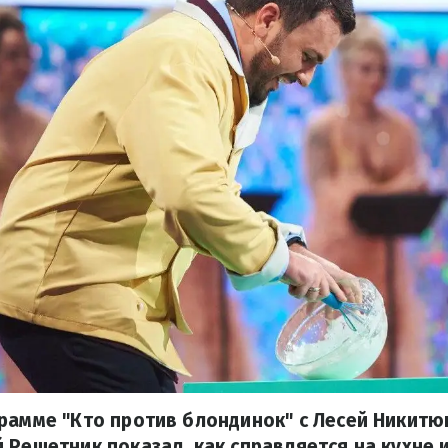
рамме "Кто против блондинок" с Лесей Никитю
 Решетник показал, как справляется на кухне 