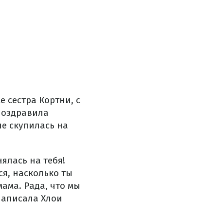
 сестра Кортни, с
поздравила
не скупилась на
ялась на тебя!
я, насколько ты
ама. Рада, что мы
 написала Хлои