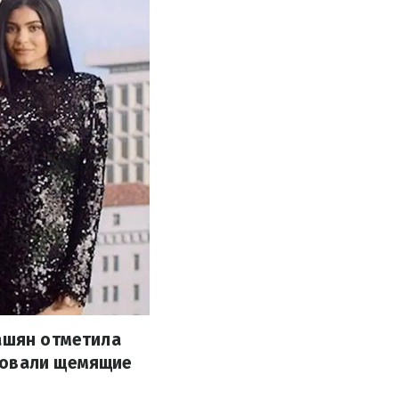
дашян отметила
ковали щемящие