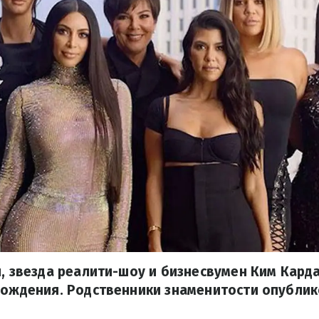
я, звезда реалити-шоу и бизнесвумен Ким Кар
 рождения. Родственники знаменитости опубли