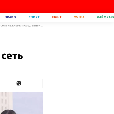
ПРАВО
СПОРТ
FIGHT
УЧЕБА
ЛАЙФХАК
День рождения Ким Кардашян: родственники звезды взорвали сеть нежными поздравлениями
 сеть