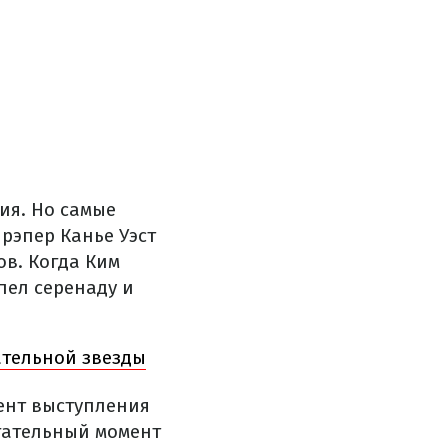
ия. Но самые
рэпер Канье Уэст
в. Когда Ким
пел серенаду и
ательной звезды
мент выступления
гательный момент