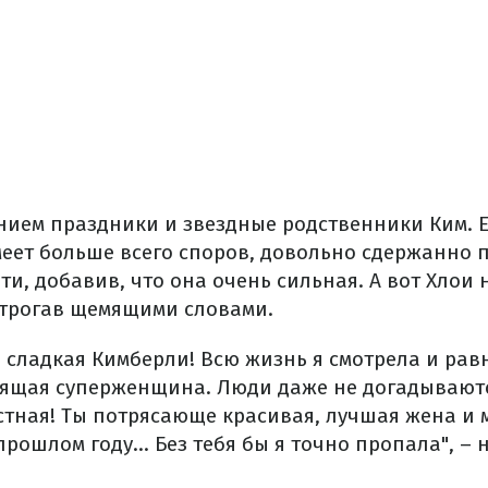
ием праздники и звездные родственники Ким. Ее
меет больше всего споров, довольно сдержанно 
ти, добавив, что она очень сильная. А вот Хлои 
трогав щемящими словами.
 сладкая Кимберли! Всю жизнь я смотрела и равн
оящая суперженщина. Люди даже не догадываютс
стная! Ты потрясающе красивая, лучшая жена и м
прошлом году... Без тебя бы я точно пропала", –