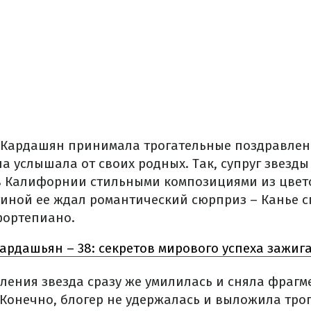
м Кардашян принимала трогательные поздравлен
 услышала от своих родных. Так, супруг звезды 
 в Калифорнии стильными композициями из цвето
тиной ее ждал романтический сюрприз – Канье с
фортепиано.
ардашьян – 38: секретов мирового успеха зажиг
вления звезда сразу же умилилась и сняла фраг
 Конечно, блогер не удержалась и выложила тро