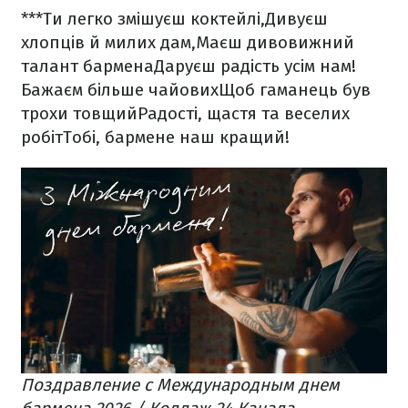
***
Ти легко змішуєш коктейлі,
Дивуєш
хлопців й милих дам,
Маєш дивовижний
талант бармена
Даруєш радість усім нам!
Бажаєм більше чайових
Щоб гаманець був
трохи товщий
Радості, щастя та веселих
робіт
Тобі, бармене наш кращий!
Поздравление с Международным днем