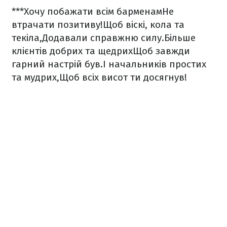
***
Хочу побажати всім барменам
Не
втрачати позитиву!
Щоб віскі, кола та
текіла,
Додавали справжню силу.
Більше
клієнтів добрих та щедрих
Щоб завжди
гарний настрій був.
І начальників простих
та мудрих,
Щоб всіх висот ти досягнув!