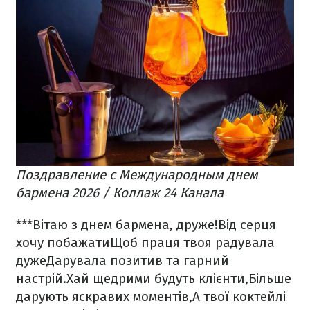
Поздравление с Международным днем
бармена 2026 / Коллаж 24 Канала
***
Вітаю з днем бармена, друже!
Від серця
хочу побажати
Щоб праця твоя радувала
дуже
Дарувала позитив та гарний
настрій.
Хай щедрими будуть клієнти,
Більше
дарують яскравих моментів,
А твої коктейлі