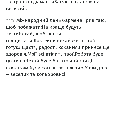
– справжні діаманти
Засяють славою на
весь світ.
***
У Міжнародний день бармена
Привітаю,
щоб побажати:
На краще будуть
зміни
Нехай, щоб тільки
процвітати,
Коктейль нехай життя тобі
готує
З щастя, радості, кохання,
І принесе ще
здоров'я,
Мрії всі втілить твої,
Робота буде
цікавою
Нехай буде багато чайових,
І
яскравим буде життя, не прісним,
У ній днів
– веселих та кольорових!