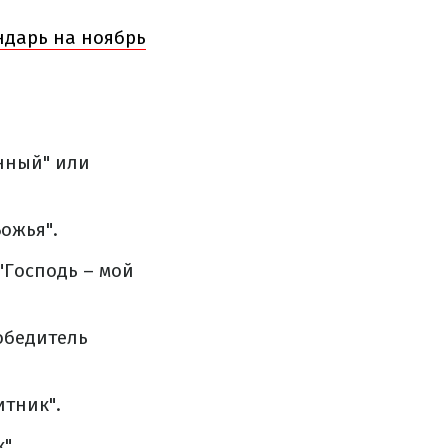
ндарь на ноябрь
нный" или
ожья".
"Господь – мой
обедитель
итник".
".