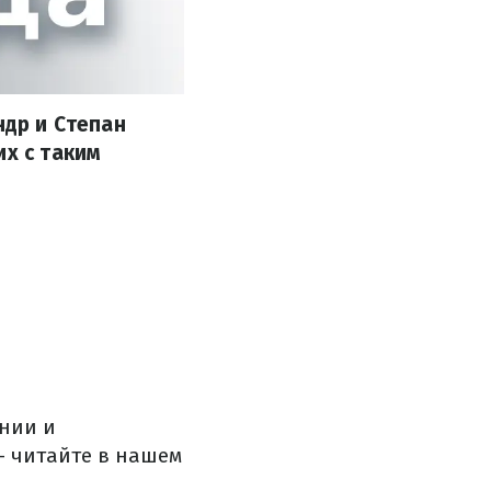
ндр и Степан
их с таким
нии и
 читайте в нашем