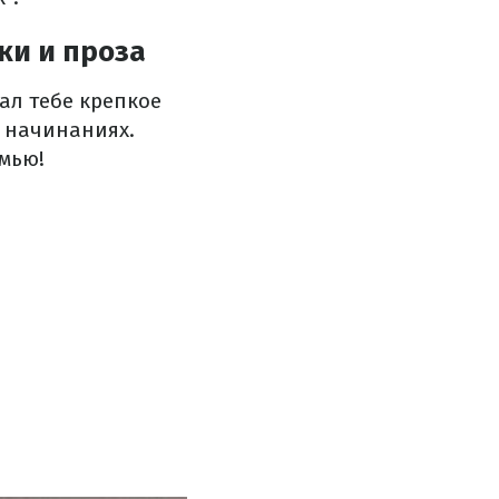
ки и проза
ал тебе крепкое
х начинаниях.
емью!