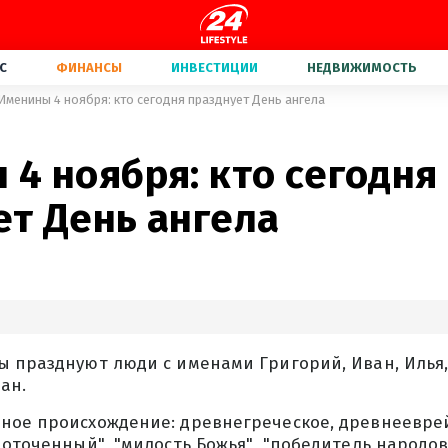
С
ФИНАНСЫ
ИНВЕСТИЦИИ
НЕДВИЖИМОСТЬ
Именины 4 ноября: кто сегодня празднует День ангела
4 ноября: кто сегодня
ет День ангела
ы празднуют люди с именами Григорий, Иван, Илья,
ан.
ное происхождение: древнегреческое, древнееврей
доточенный", "милость Божья", "победитель народов