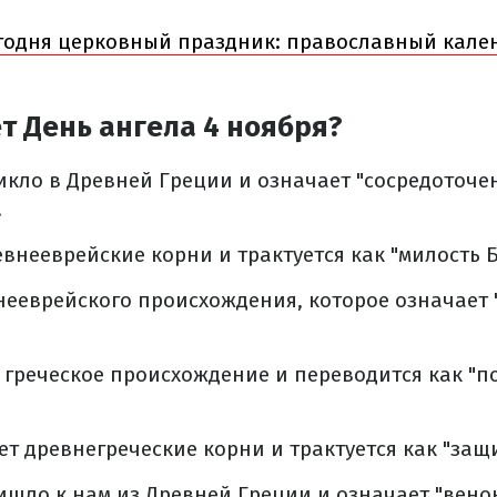
годня церковный праздник: православный кале
т День ангела 4 ноября?
икло в Древней Греции и означает "сосредоточе
.
внееврейские корни и трактуется как "милость Б
нееврейского происхождения, которое означает 
 греческое происхождение и переводится как "п
ет древнегреческие корни и трактуется как "защ
ишло к нам из Древней Греции и означает "венок