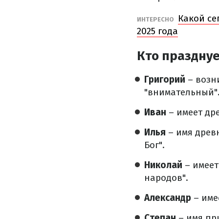
Какой се
ИНТЕРЕСНО
2025 года
Кто празднуе
Григорий
– возн
"внимательный"
Иван
– имеет дре
Илья
– имя древ
Бог".
Николай
– имеет
народов".
Александр
– име
Степан
– имя пр