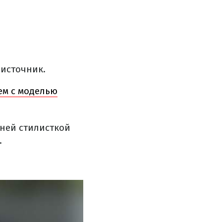
 источник.
ем с моделью
тней стилисткой
.