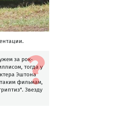
иентации.
ужем за рок-
ллисом, тогда у
актера Эштона
о таким фильмам,
риптиз". Звезду