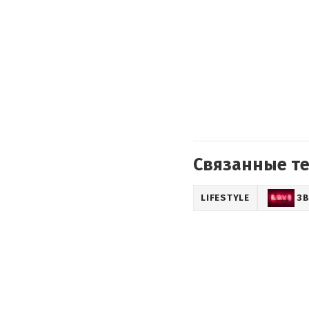
Связанные т
LIFESTYLE
З