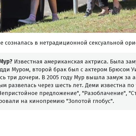
не созналась в нетрадиционной сексуальной ор
 Мур?
Известная американская актриса. Была зам
ди Муром, второй брак был с актером Брюсом Уи
сь три дочери. В 2005 году Мур вышла замуж за 
рым развелась через шесть лет. Деми известна п
"Непристойное предложение", "Разоблачение", "Ст
овали на кинопремию "Золотой глобус".