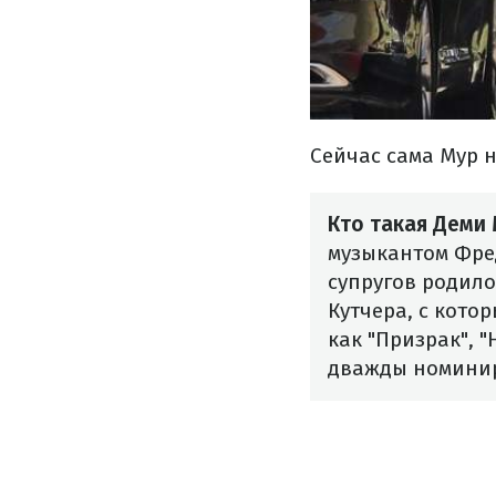
Сейчас сама Мур 
Кто такая Деми
музыкантом Фред
супругов родило
Кутчера, с кото
как "Призрак", 
дважды номинир