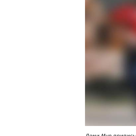
Деми Мур приписы