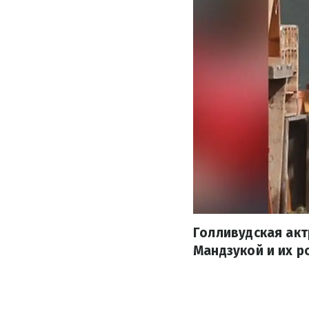
Голливудская акт
Мандзукой и их р