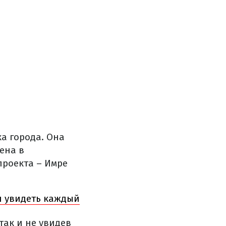
а города. Она
ена в
проекта – Имре
н увидеть каждый
 так и не увидев