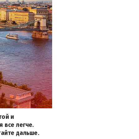
той и
 все легче.
тайте дальше.