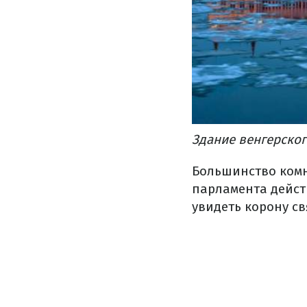
Здание венгерско
Большинство комна
парламента дейст
увидеть корону св