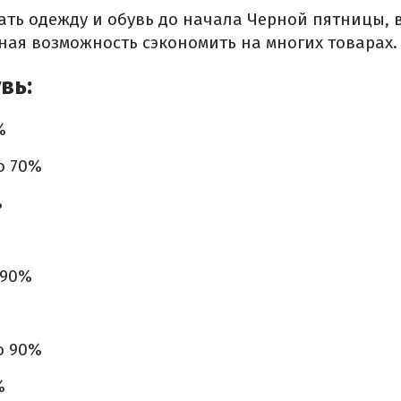
ть одежду и обувь до начала Черной пятницы, в
ная возможность сэкономить на многих товарах.
вь:
%
о 70%
%
 90%
о 90%
%