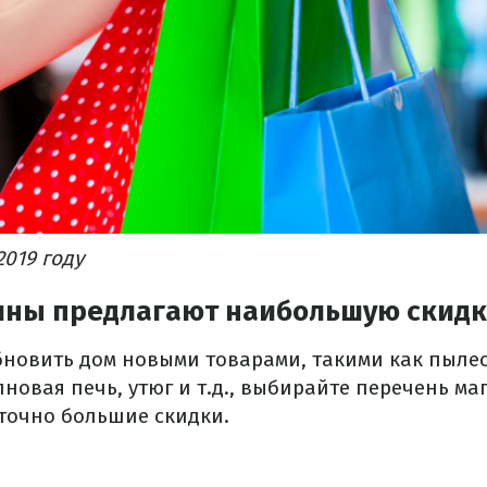
2019 году
ины предлагают наибольшую скидк
бновить дом новыми товарами, такими как пылес
овая печь, утюг и т.д., выбирайте перечень ма
точно большие скидки.