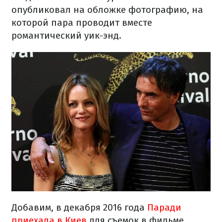
опубликовал на обложке фотографию, на
которой пара проводит вместе
романтический уик-энд.
Добавим
,
в
декабря 2016 года
Паради
приехала
в Киев
для
съемок
в фильме