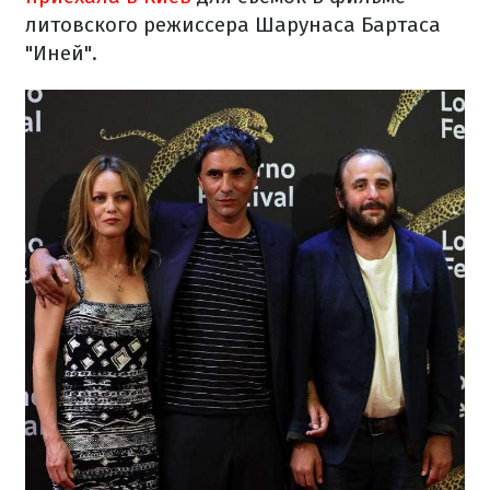
литовского
режиссера
Шарунаса
Бартаса
"
Иней
"
.