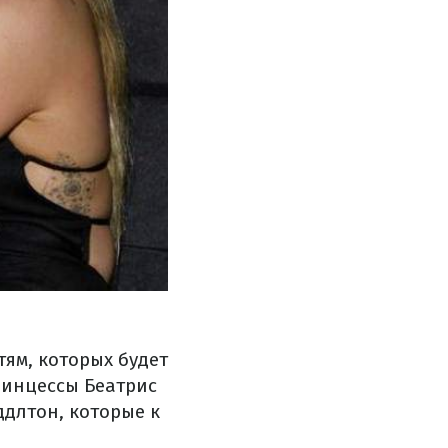
тям, которых будет
ринцессы Беатрис
ддлтон, которые к