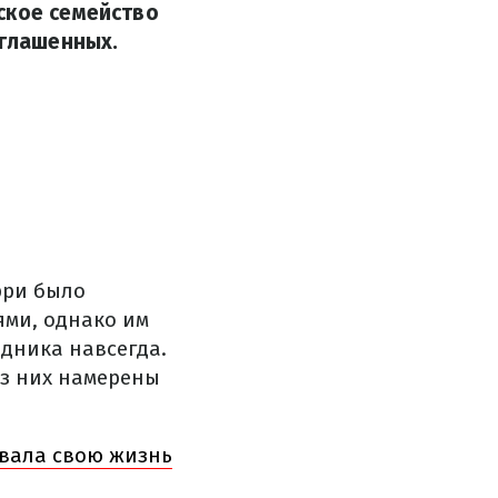
ское семейство
иглашенных.
рри было
ями, однако им
едника навсегда.
из них намерены
овала свою жизнь