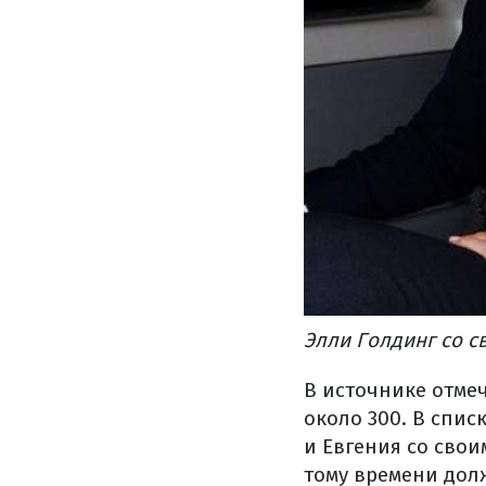
Элли Голдинг со с
В источнике отмеч
около 300. В спи
и Евгения со свои
тому времени долж