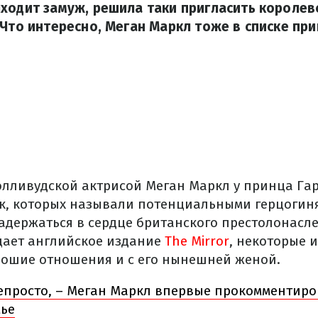
ходит замуж, решила таки пригласить королев
 Что интересно, Меган Маркл тоже в списке пр
голливудской актрисой Меган Маркл у принца Га
к, которых называли потенциальными герцогин
задержаться в сердце британского престолонасл
щает английское издание
The Mirror
, некоторые 
ошие отношения и с его нынешней женой.
епросто, – Меган Маркл впервые прокомментир
мье