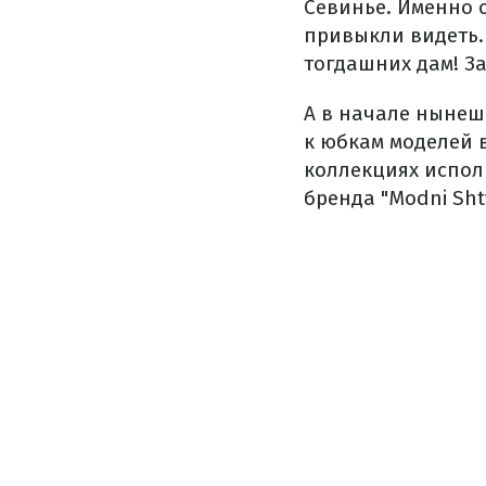
Севинье. Именно о
привыкли видеть.
тогдашних дам! За
А в начале нынеш
к юбкам моделей в
коллекциях испол
бренда "Modni Sht