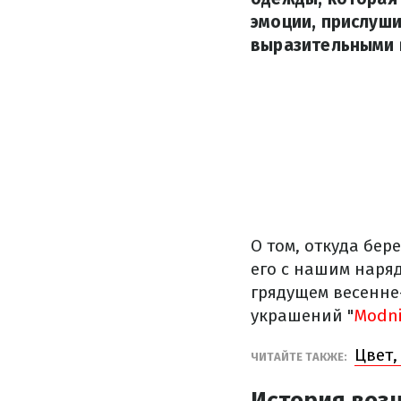
эмоции, прислуши
выразительными в
О том, откуда бер
его с нашим наря
грядущем весенне-
украшений "
Modni
Цвет,
ЧИТАЙТЕ ТАКЖЕ:
История воз