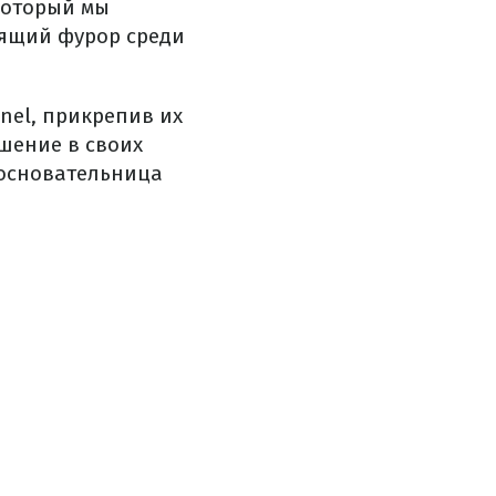
 который мы
ящий фурор среди
nel, прикрепив их
ашение в своих
 основательница