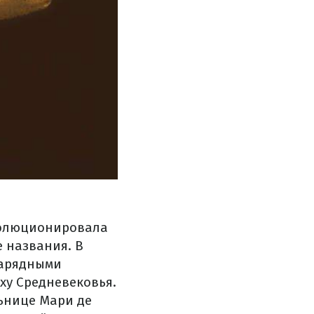
волюционировала
е названия. В
нарядными
ху Средневековья.
ьнице Мари де