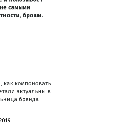
 не самыми
тности, броши.
я, как компоновать
етали актуальны в
ельница бренда
2019