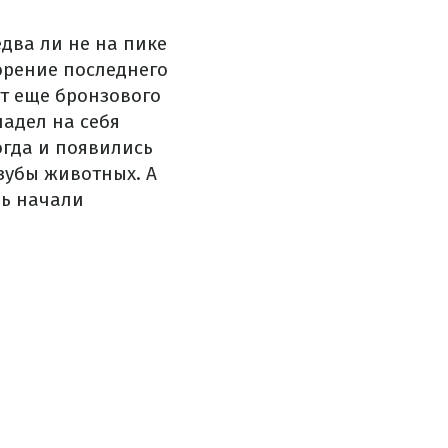
два ли не на пике
ворение последнего
ет еще бронзового
надел на себя
огда и появились
зубы животных. А
ль начали