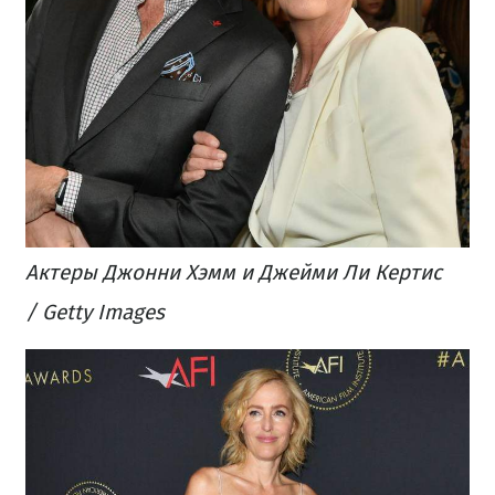
Актеры Джонни Хэмм и Джейми Ли Кертис
/ Getty Images