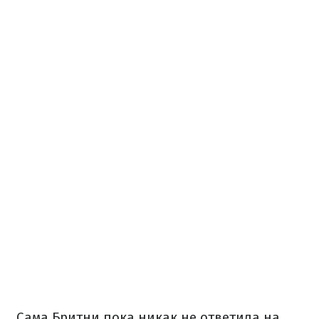
Сама Бритни пока никак не ответила на