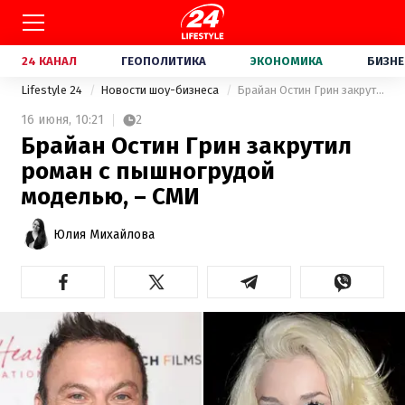
24 КАНАЛ
ГЕОПОЛИТИКА
ЭКОНОМИКА
БИЗНЕ
Lifestyle 24
Новости шоу-бизнеса
Брайан Остин Грин закрутил роман с пышногрудой моделью, – СМИ
16 июня,
10:21
2
Брайан Остин Грин закрутил
роман с пышногрудой
моделью, – СМИ
Юлия Михайлова