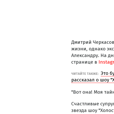
Дмитрий Черкасов
жизни, однако эк
Александру. На д
странице в
Instag
Это б
ЧИТАЙТЕ ТАКЖЕ:
рассказал о шоу "
"Вот она! Моя тай
Счастливые супру
звезда шоу "Холос