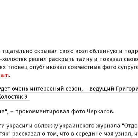
 тщательно скрывал свою возлюбленную и под
с-холостяк решил раскрыть тайну и показал сво
нях пловец опубликовал совместные фото супруг
ram
.
удет очень интересный сезон, – ведущий Григор
Холостяк 9"
на", – прокомментировал фото Черкасов.
ги украсили обложку украинского журнала "Отдо
тяк" рассказал о том, что в середине мая узнал, 