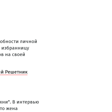
робности личной
ю избранницу
ов на своей
ий Решетник
хни". В интервью
что жена