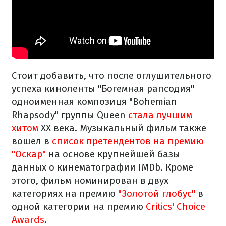
Стоит добавить, что после оглушительного
успеха киноленты "Богемная рапсодия"
одноименная композиця "Bohemian
Rhapsody" группы Queen
стала лучшим
хитом
ХХ века. Музыкальный фильм также
вошел в
список претендентов на премию
"Оскар"
на основе крупнейшей базы
данных о кинематографии IMDb. Кроме
этого, фильм номинирован в двух
категориях на премию
"Золотой глобус"
в
одной категории на премию
Critics' Choice
Awards
.