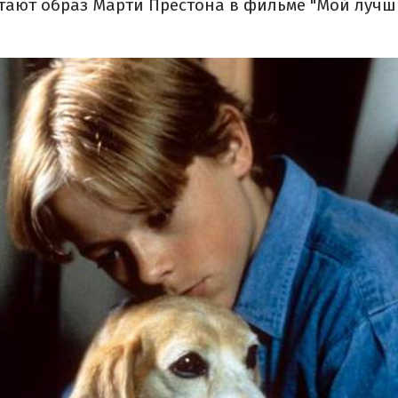
тают образ Марти Престона в фильме "Мой лучш