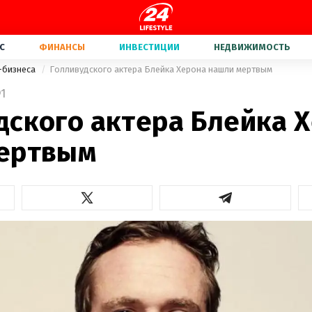
С
ФИНАНСЫ
ИНВЕСТИЦИИ
НЕДВИЖИМОСТЬ
-бизнеса
Голливудского актера Блейка Херона нашли мертвым
1
дского актера Блейка 
ертвым