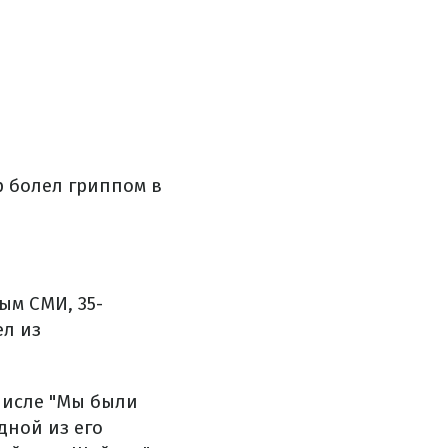
р болел гриппом в
ым СМИ, 35-
ел из
 числе "Мы были
дной из его