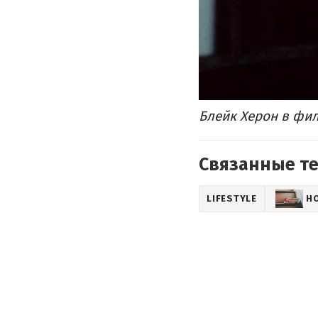
Блейк Херон в фи
Связанные т
LIFESTYLE
Н