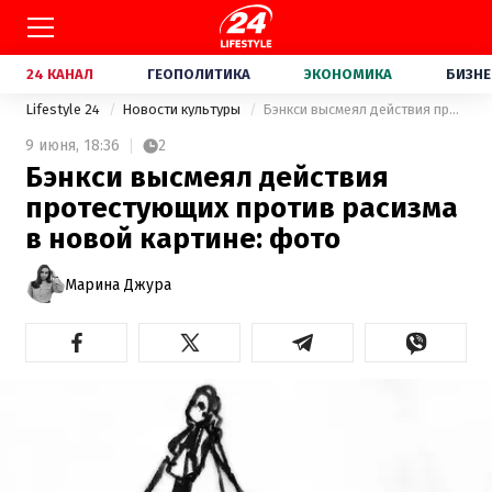
24 КАНАЛ
ГЕОПОЛИТИКА
ЭКОНОМИКА
БИЗНЕ
Lifestyle 24
Новости культуры
Бэнкси высмеял действия протестующих против расизма в новой картине: фото
9 июня,
18:36
2
Бэнкси высмеял действия
протестующих против расизма
в новой картине: фото
Марина Джура