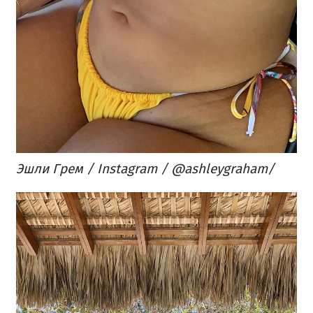
Эшли Грем / Instagram / @ashleygraham/