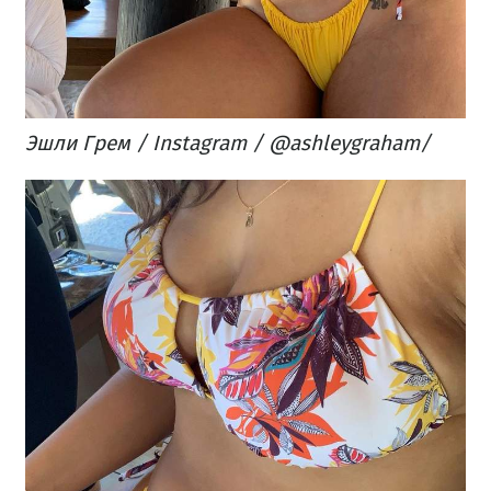
Эшли Грем / Instagram / @ashleygraham/