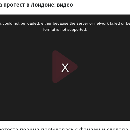
 протест в Лондоне: видео
ротеста певица пообщалась с фанами и сделала 