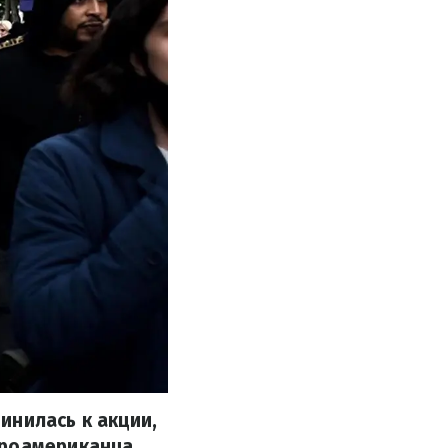
инилась к акции,
фроамериканца