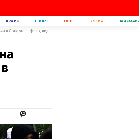
ПРАВО
СПОРТ
FIGHT
УЧЕБА
ЛАЙФХАК
Без маски и на костылях: Мадонна вышла на марш против расизма в Лондоне – фото, видео
нна
 в