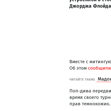
Джорджа Флойда 
Вместе с митингу
Об этом
сообщили
Мадон
ЧИТАЙТЕ ТАКЖЕ
Поп-дива передвиг
время своего тур
прав темнокожих.