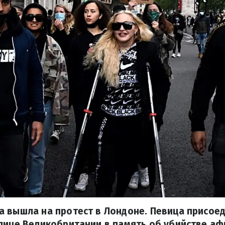
 вышла на протест в Лондоне. Певица присоед
олице Великобритании в память об убийстве а