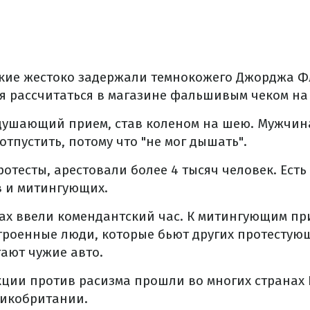
кие жестоко задержали темнокожего Джорджа Фл
 рассчитаться в магазине фальшивым чеком на 
душающий прием, став коленом на шею. Мужчина
отпустить, потому что "не мог дышать".
отесты, арестовали более 4 тысяч человек. Ест
в и митингующих.
дах ввели комендантский час. К митингующим п
роенные люди, которые бьют других протестующ
ают чужие авто.
ции против расизма прошли во многих странах 
ликобритании.