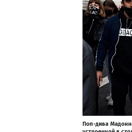
Поп-дива Мадонна
устроенной в ст