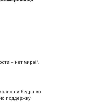
ти – нет мира!".
колена и бедра во
вою поддержку