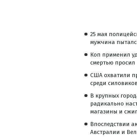
25 мая полицейс
мужчина пытался
Коп применил у
смертью просил 
США охватили пр
среди силовико
В крупных горо
радикально наст
магазины и сжиг
Впоследствии ак
Австралии и Ве