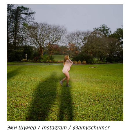
Эми Шумер / Instagram / @amyschumer